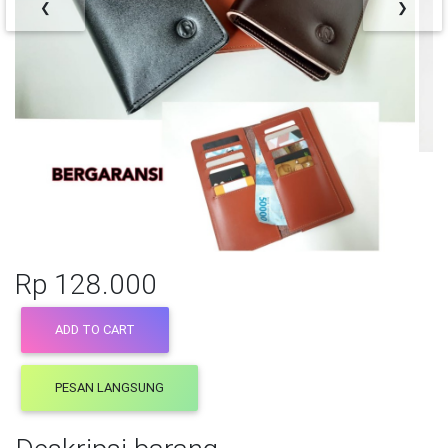
❮
❯
Rp 128.000
ADD TO CART
PESAN LANGSUNG