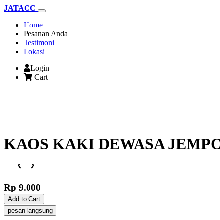
JATACC
(current)
Home
Pesanan Anda
Testimoni
Lokasi
Login
Cart
KAOS KAKI DEWASA JEMPOL
❮
❯
Rp 9.000
Add to Cart
pesan langsung