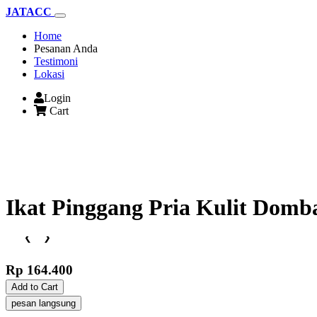
JATACC
(current)
Home
Pesanan Anda
Testimoni
Lokasi
Login
Cart
Ikat Pinggang Pria Kulit Domba
❮
❯
Rp 164.400
Add to Cart
pesan langsung