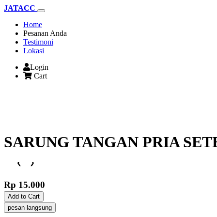
JATACC
(current)
Home
Pesanan Anda
Testimoni
Lokasi
Login
Cart
SARUNG TANGAN PRIA SETE
❮
❯
Rp 15.000
Add to Cart
pesan langsung