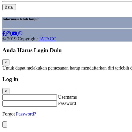
Batal
Informasi lebih lanjut
© 2019 Copyright:
JATACC
Anda Harus Login Dulu
×
Untuk dapat melakukan pemesanan harap mendaftarkan diri terlebih 
Log in
×
Username
Password
Forgot
Password?