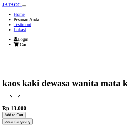
JATACC
(current)
Home
Pesanan Anda
Testimoni
Lokasi
Login
Cart
kaos kaki dewasa wanita mata
❮
❯
Rp 13.000
Add to Cart
pesan langsung